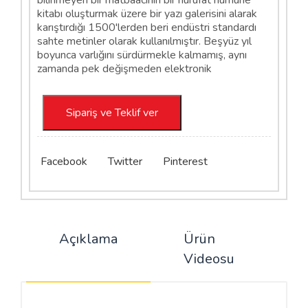
kitabı oluşturmak üzere bir yazı galerisini alarak
karıştırdığı 1500'lerden beri endüstri standardı
sahte metinler olarak kullanılmıştır. Beşyüz yıl
boyunca varlığını sürdürmekle kalmamış, aynı
zamanda pek değişmeden elektronik
Sipariş ve Teklif ver
Facebook
Twitter
Pinterest
Açıklama
Ürün
M
Videosu
n